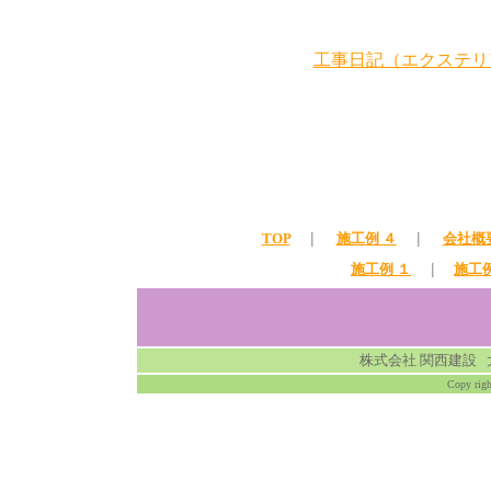
工事日記（エクステリ
TOP
｜
施工例 ４
｜
会社概
施工例 １
｜
施工例
株式会社 関西建設
Copy rig